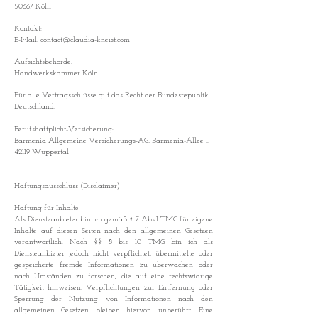
50667 Köln
Kontakt:
E-Mail:
contact@claudia-kneist.com
Aufsichtsbehörde:
Handwerkskammer Köln
Für alle Vertragsschlüsse gilt das Recht der Bundesrepublik
Deutschland.
Berufshaftplicht-Versicherung:
Barmenia Allgemeine Versicherungs-AG, Barmenia-Allee 1,
42119 Wuppertal
Haftungsausschluss (Disclaimer)
Haftung für Inhalte
Als Diensteanbieter bin ich gemäß § 7 Abs.1 TMG für eigene
Inhalte auf diesen Seiten nach den allgemeinen Gesetzen
verantwortlich. Nach §§ 8 bis 10 TMG bin ich als
Diensteanbieter jedoch nicht verpflichtet, übermittelte oder
gespeicherte fremde Informationen zu überwachen oder
nach Umständen zu forschen, die auf eine rechtswidrige
Tätigkeit hinweisen. Verpflichtungen zur Entfernung oder
Sperrung der Nutzung von Informationen nach den
allgemeinen Gesetzen bleiben hiervon unberührt. Eine