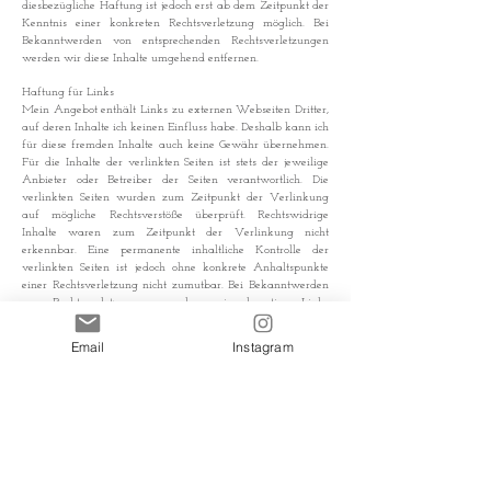
diesbezügliche Haftung ist jedoch erst ab dem Zeitpunkt der
Kenntnis einer konkreten Rechtsverletzung möglich. Bei
Bekanntwerden von entsprechenden Rechtsverletzungen
werden wir diese Inhalte umgehend entfernen.
Haftung für Links
Mein Angebot enthält Links zu externen Webseiten Dritter,
auf deren Inhalte ich keinen Einfluss habe. Deshalb kann ich
für diese fremden Inhalte auch keine Gewähr übernehmen.
Für die Inhalte der verlinkten Seiten ist stets der jeweilige
Anbieter oder Betreiber der Seiten verantwortlich. Die
verlinkten Seiten wurden zum Zeitpunkt der Verlinkung
auf mögliche Rechtsverstöße überprüft. Rechtswidrige
Inhalte waren zum Zeitpunkt der Verlinkung nicht
erkennbar. Eine permanente inhaltliche Kontrolle der
verlinkten Seiten ist jedoch ohne konkrete Anhaltspunkte
einer Rechtsverletzung nicht zumutbar. Bei Bekanntwerden
von Rechtsverletzungen werden wir derartige Links
umgehend entfernen.
Email
Instagram
Urheberrecht
Die durch die Seitenbetreiberin erstellten Inhalte und Werke
auf diesen Seiten unterliegen dem deutschen Urheberrecht.
Die Vervielfältigung, Bearbeitung, Verbreitung und jede Art
der Verwertung außerhalb der Grenzen des Urheberrechtes
bedürfen der schriftlichen Zustimmung der Seitenbetreiberin.
Downloads und Kopien dieser Seite sind nur für den
privaten, nicht kommerziellen Gebrauch gestattet. Soweit die