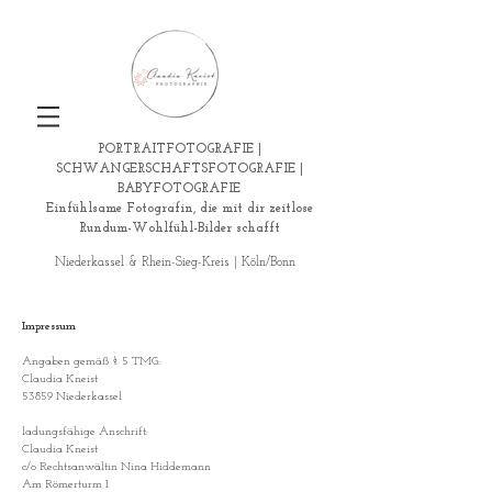
PORTRAITFOTOGRAFIE |
SCHWANGERSCHAFTSFOTOGRAFIE |
BABYFOTOGRAFIE
Einfühlsame Fotografin, die mit dir zeitlose
Rundum-Wohlfühl-Bilder schafft
Niederkassel & Rhein-Sieg-Kreis | Köln/Bonn
Impressum
Angaben gemäß § 5 TMG:
Claudia Kneist
53859 Niederkassel
ladungsfähige Anschrift:
Claudia Kneist
c/o Rechtsanwältin Nina Hiddemann
Am Römerturm 1