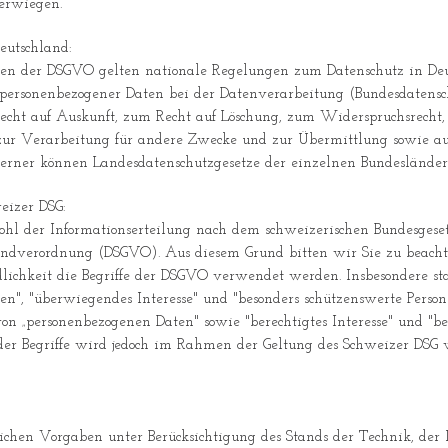
erwiegen.
eutschland:
gen der DSGVO gelten nationale Regelungen zum Datenschutz in Deut
personenbezogener Daten bei der Datenverarbeitung (Bundesdatensch
echt auf Auskunft, zum Recht auf Löschung, zum Widerspruchsrecht,
zur Verarbeitung für andere Zwecke und zur Übermittlung sowie au
g. Ferner können Landesdatenschutzgesetze der einzelnen Bundeslän
eizer DSG:
ohl der Informationserteilung nach dem schweizerischen Bundesgese
undverordnung (DSGVO). Aus diesem Grund bitten wir Sie zu beachte
chkeit die Begriffe der DSGVO verwendet werden. Insbesondere st
aten", "überwiegendes Interesse" und "besonders schützenswerte Per
on „personenbezogenen Daten" sowie "berechtigtes Interesse" und "b
 der Begriffe wird jedoch im Rahmen der Geltung des Schweizer DS
ichen Vorgaben unter Berücksichtigung des Stands der Technik, der