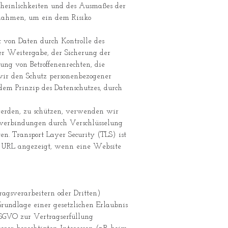
cheinlichkeiten und des Ausmaßes der
ßnahmen, um ein dem Risiko
 von Daten durch Kontrolle des
der Weitergabe, der Sicherung der
ng von Betroffenenrechten, die
wir den Schutz personenbezogener
em Prinzip des Datenschutzes, durch
werden, zu schützen, verwenden wir
etverbindungen durch Verschlüsselung
. Transport Layer Security (TLS) ist
er URL angezeigt, wenn eine Website
gsverarbeitern oder Dritten)
 Grundlage einer gesetzlichen Erlaubnis
 DSGVO zur Vertragserfüllung