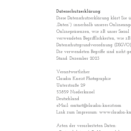
Datenschutzerklärung:
Diese Datenschutzerklärung klärt Sie
„Daten“) innerhalb unseres Onlinean
Onlinepräsenzen, wie z.B. unser Socia
verwendeten Begrifflichkeiten, wie z.B
Datenschutzgrundverordnung (DSGVO)
Die verwendeten Begriffe sind nicht ges
Stand: Dezember 2023
Verantwortlicher
Claudia Kneist Photographie
Unterstraße 29
53859 Niederkassel
Deutschland
eMail: contact@claudia-kneist.com
Link zum Impressum:
www.claudia-kn
Arten der verarbeiteten Daten: