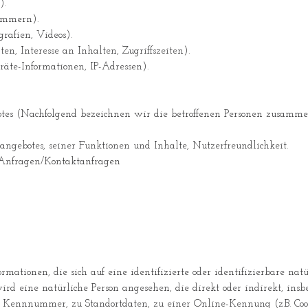
).
nummern).
grafien, Videos).
en, Interesse an Inhalten, Zugriffszeiten).
räte-Informationen, IP-Adressen).
tes (Nachfolgend bezeichnen wir die betroffenen Personen zusammen
angebotes, seiner Funktionen und Inhalte, Nutzerfreundlichkeit.
Anfragen/Kontaktanfragen
rmationen, die sich auf eine identifizierte oder identifizierbare nat
 wird eine natürliche Person angesehen, die direkt oder indirekt, ins
ennnummer, zu Standortdaten, zu einer Online-Kennung (z.B. Coo