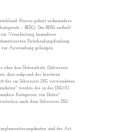
schland. Hierzu gehört insbesondere
utzgesetz – BDSG). Das BDSG enthält
 zur Verarbeitung besonderer
tomatisierten Entscheidungsfindung
der zur Anwendung gelangen.
tz über den Datenschutz (Schweizer
n, dass aufgrund der breiteren
att der im Schweizer DSG verwendeten
sonendaten" werden die in der DSGVO
esondere Kategorien von Daten"
G weiterhin nach dem Schweizer DSG
 Implementierungskosten und der Art,