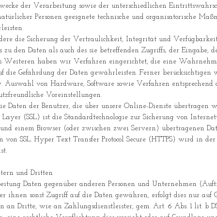
ecke der Verarbeitung sowie der unterschiedlichen Eintrittswahrs
natürlicher Personen geeignete technische und organisatorische Ma
eisten.
e die Sicherung der Vertraulichkeit, Integrität und Verfügbarkeit
 zu den Daten als auch des sie betreffenden Zugriffs, der Eingabe, 
s Weiteren haben wir Verfahren eingerichtet, die eine Wahrnehmu
f die Gefährdung der Daten gewährleisten. Ferner berücksichtigen 
w. Auswahl von Hardware, Software sowie Verfahren entsprechend d
tzfreundliche Voreinstellungen.
ie Daten der Benutzer, die über unsere Online-Dienste übertragen 
ts Layer (SSL) ist die Standardtechnologie zur Sicherung von Intern
und einem Browser (oder zwischen zwei Servern) übertragenen Daten
ion von SSL. Hyper Text Transfer Protocol Secure (HTTPS) wird in d
st.
tern und Dritten
eitung Daten gegenüber anderen Personen und Unternehmen (Auftra
der ihnen sonst Zugriff auf die Daten gewähren, erfolgt dies nur auf
 an Dritte, wie an Zahlungsdienstleister, gem. Art. 6 Abs. 1 lit. b