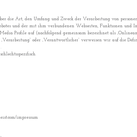
 über die Art, den Umfang und Zweck der Verarbeitung von persone
gebotes und der mit ihm verbundenen Webseiten, Funktionen und In
l Media Profile auf (nachfolgend gemeinsam bezeichnet als „Onlinean
. „Verarbeitung“ oder „Verantwortlicher“ verweisen wir auf die Defi
.
chlechtsspezifisch.
eist.com/impressum