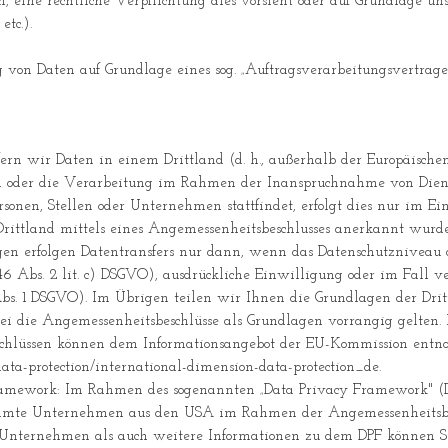
en, eine rechtliche Verpflichtung dies vorsieht oder auf Grundlage uns
tc.).
 von Daten auf Grundlage eines sog. „Auftragsverarbeitungsvertrages
fern wir Daten in einem Drittland (d. h., außerhalb der Europäische
 oder die Verarbeitung im Rahmen der Inanspruchnahme von Dienst
onen, Stellen oder Unternehmen stattfindet, erfolgt dies nur im Ei
rittland mittels eines Angemessenheitsbeschlusses anerkannt wurde
gen erfolgen Datentransfers nur dann, wenn das Datenschutzniveau a
6 Abs. 2 lit. c) DSGVO), ausdrückliche Einwilligung oder im Fall ver
Abs. 1 DSGVO). Im Übrigen teilen wir Ihnen die Grundlagen der Dri
i die Angemessenheitsbeschlüsse als Grundlagen vorrangig gelten. I
schlüssen können dem Informationsangebot der EU-Kommission ent
/data-protection/international-dimension-data-protection_de.
ramework: Im Rahmen des sogenannten „Data Privacy Framework" (
immte Unternehmen aus den USA im Rahmen der Angemessenheitsbesc
en Unternehmen als auch weitere Informationen zu dem DPF können S