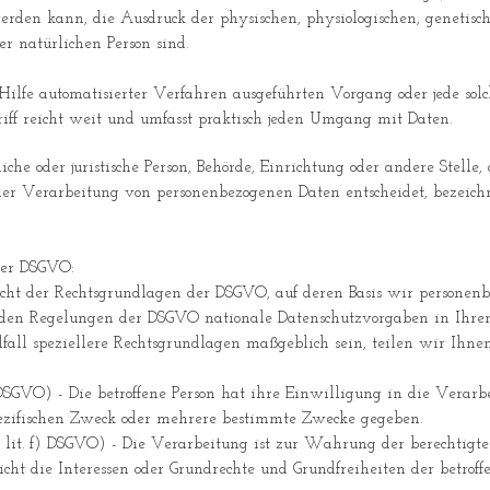
rden kann, die Ausdruck der physischen, physiologischen, genetische
er natürlichen Person sind.
ne Hilfe automatisierter Verfahren ausgeführten Vorgang oder jede
iff reicht weit und umfasst praktisch jeden Umgang mit Daten.
iche oder juristische Person, Behörde, Einrichtung oder andere Stelle
er Verarbeitung von personenbezogenen Daten entscheidet, bezeichn
der DSGVO:
cht der Rechtsgrundlagen der DSGVO, auf deren Basis wir personenb
 den Regelungen der DSGVO nationale Datenschutzvorgaben in Ihr
lfall speziellere Rechtsgrundlagen maßgeblich sein, teilen wir Ihne
) DSGVO) - Die betroffene Person hat ihre Einwilligung in die Verarb
ezifischen Zweck oder mehrere bestimmte Zwecke gegeben.
S. 1 lit. f) DSGVO) - Die Verarbeitung ist zur Wahrung der berechtig
 nicht die Interessen oder Grundrechte und Grundfreiheiten der betroff