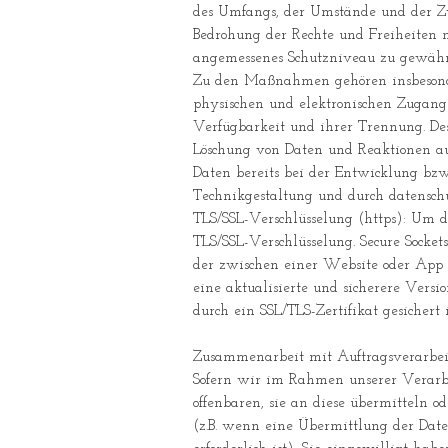
des Umfangs, der Umstände und der Zw
Bedrohung der Rechte und Freiheiten 
angemessenes Schutzniveau zu gewährl
Zu den Maßnahmen gehören insbesonder
physischen und elektronischen Zugangs
Verfügbarkeit und ihrer Trennung. De
Löschung von Daten und Reaktionen au
Daten bereits bei der Entwicklung bz
Technikgestaltung und durch datenschu
TLS/SSL-Verschlüsselung (https): Um d
TLS/SSL-Verschlüsselung. Secure Socke
der zwischen einer Website oder App 
eine aktualisierte und sicherere Vers
durch ein SSL/TLS-Zertifikat gesichert i
Zusammenarbeit mit Auftragsverarbei
Sofern wir im Rahmen unserer Verarb
offenbaren, sie an diese übermitteln o
(z.B. wenn eine Übermittlung der Daten