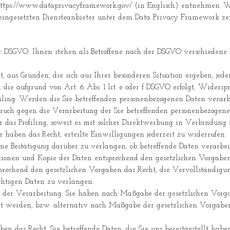
ttps://www.dataprivacyframework.gov/
(in Englisch) entnehmen. W
ingesetzten Diensteanbieter unter dem Data Privacy Framework zerti
er DSGVO: Ihnen stehen als Betroffene nach der DSGVO verschiedene R
, aus Gründen, die sich aus Ihrer besonderen Situation ergeben, jed
die aufgrund von Art. 6 Abs. 1 lit. e oder f DSGVO erfolgt, Widerspr
filing. Werden die Sie betreffenden personenbezogenen Daten verar
spruch gegen die Verarbeitung der Sie betreffenden personenbezoge
 das Profiling, soweit es mit solcher Direktwerbung in Verbindung s
 haben das Recht, erteilte Einwilligungen jederzeit zu widerrufen.
eine Bestätigung darüber zu verlangen, ob betreffende Daten verarb
tionen und Kopie der Daten entsprechend den gesetzlichen Vorgaben
sprechend den gesetzlichen Vorgaben das Recht, die Vervollständigun
ichtigen Daten zu verlangen.
 der Verarbeitung: Sie haben nach Maßgabe der gesetzlichen Vorgab
cht werden, bzw. alternativ nach Maßgabe der gesetzlichen Vorgabe
ben das Recht, Sie betreffende Daten, die Sie uns bereitgestellt ha