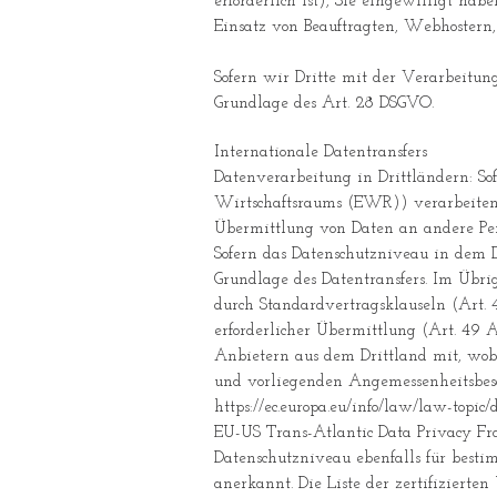
erforderlich ist), Sie eingewilligt hab
Einsatz von Beauftragten, Webhostern, e
Sofern wir Dritte mit der Verarbeitung
Grundlage des Art. 28 DSGVO.
Internationale Datentransfers
Datenverarbeitung in Drittländern: So
Wirtschaftsraums (EWR)) verarbeiten
Übermittlung von Daten an andere Pers
Sofern das Datenschutzniveau in dem D
Grundlage des Datentransfers. Im Übri
durch Standardvertragsklauseln (Art. 4
erforderlicher Übermittlung (Art. 49 
Anbietern aus dem Drittland mit, wobe
und vorliegenden Angemessenheitsbe
https://ec.europa.eu/info/law/law-topic
EU-US Trans-Atlantic Data Privacy F
Datenschutzniveau ebenfalls für best
anerkannt. Die Liste der zertifiziert