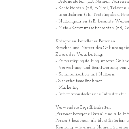
- Bestandsdaten (z.B., Namen, Adressen
- Kontaktdaten (z.B., E-Mail, Telefon
- Inhaltsdaten (z.B., Texteingaben, Foto
- Nutzungsdaten (z.B., besuchte Webseit
- Meta-/Kommunikationsdaten (z.B., Ge
Kategorien betroffener Personen
Besucher und Nutzer des Onlineangebo
Zweck der Verarbeitung:
- Zurverfügungstellung unseres Online
- Verwaltung und Beantwortung von 
- Kommunikation mit Nutzern.
- Sicherheitsmaßnahmen.
- Marketing
- Informationstechnische Infrastruktur
Verwendete Begrifflichkeiten
„Personenbezogene Daten“ sind alle Info
Person“) beziehen; als identifizierbar
Kennung wie einem Namen, zu einer K