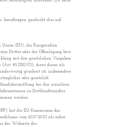
erer berechtigten Interessen (z.B. beim
“ beauftragen, geschieht dies auf
n Union (EU), des Europäischen
en Dritter oder der Offenlegung bzw.
nklang mit den gesetzlichen Vorgaben.
 (Art. 45 DSGVO), dient dieser als
nderweitig gesichert ist, insbesondere
traglicher oder gesetzlich
ttlandübermittlung bei den einzelnen
nformationen zu Drittlandtransfers
nommen werden:
DPF) hat die EU-Kommission das
hlusses vom 10.07.2023 als sicher
ie der Webseite des